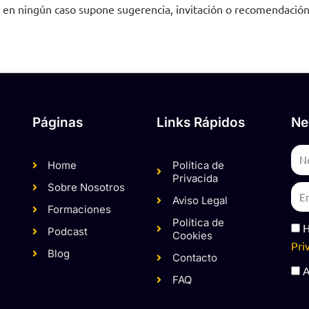
y en ningún caso supone sugerencia, invitación o recomendació
Páginas
Links Rápidos
Ne
Na
Home
Política de
Privacida
Sobre Nosotros
Ema
Aviso Legal
Formaciones
Política de
RG
H
Podcast
Cookies
Pri
Blog
Contacto
RG
A
FAQ