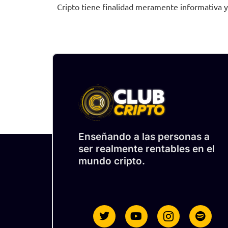
Cripto tiene finalidad meramente informativa 
Enseñando a las personas a
ser realmente rentables en el
mundo cripto.
T
Y
I
S
w
o
c
p
i
u
o
o