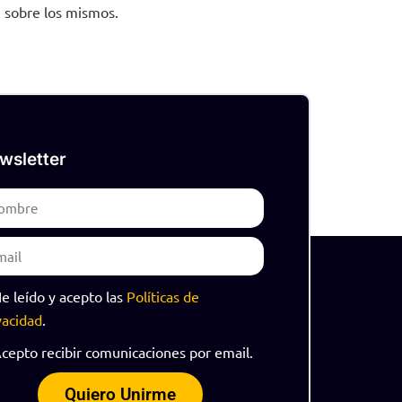
n sobre los mismos.
wsletter
me
il
PD
e leído y acepto las
Políticas de
vacidad
.
PD
cepto recibir comunicaciones por email.
Quiero Unirme