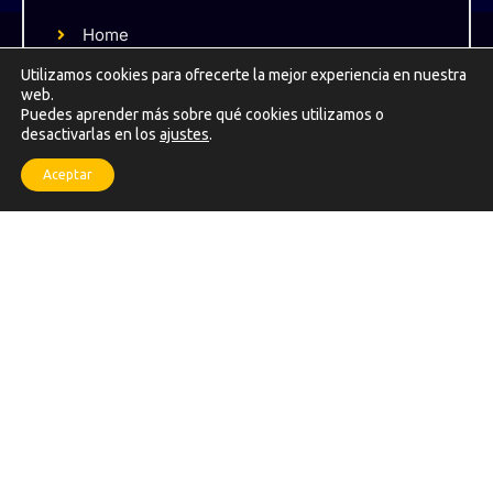
t
a
Home
g
r
Sobre Nosotros
Utilizamos cookies para ofrecerte la mejor experiencia en nuestra
a
web.
m
Formaciones
-
Puedes aprender más sobre qué cookies utilizamos o
1
desactivarlas en los
ajustes
.
Podcast
Blog
Aceptar
Links Rápidos
Política de Privacida
Aviso Legal
Política de Cookies
Contacto
FAQ
Newsletter