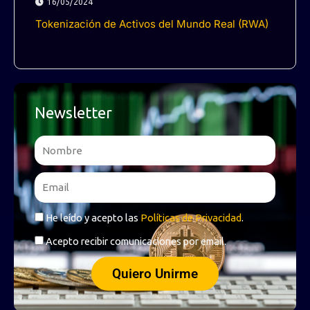
16/05/2024
Tokenización de Activos del Mundo Real (RWA)
Newsletter
Name
Email
RGPD
He leído y acepto las
Políticas de Privacidad
.
RGPD
Acepto recibir comunicaciones por email.
Quiero Unirme