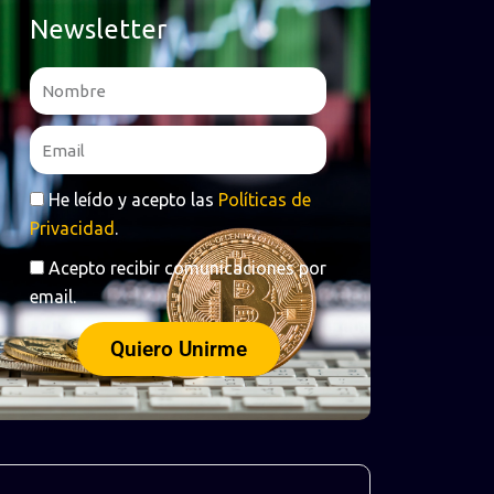
Newsletter
Name
Email
RGPD
He leído y acepto las
Políticas de
Privacidad
.
RGPD
Acepto recibir comunicaciones por
email.
Quiero Unirme