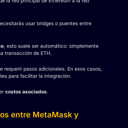
e la red principal de Ethereum a la red
ecesitarás usar bridges o puentes entre
ce
, esto suele ser automático: simplemente
una transacción de ETH.
 requerir pasos adicionales. En esos casos,
es para facilitar la integración.
ner
costos asociados
.
dos entre MetaMask y