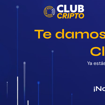
Te damos
Cl
Ya está
¡N