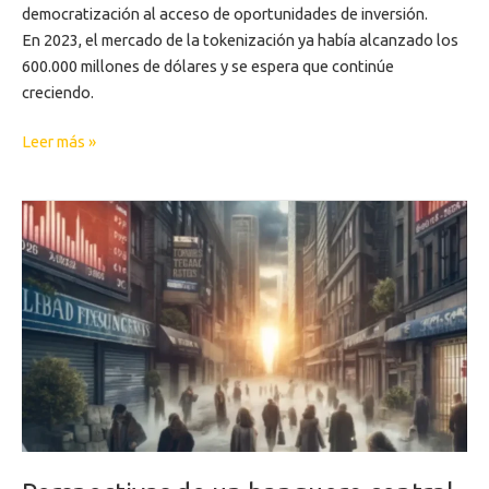
democratización al acceso de oportunidades de inversión.
En 2023, el mercado de la tokenización ya había alcanzado los
600.000 millones de dólares y se espera que continúe
creciendo.
Leer más »
Perspectivas
de
un
banquero
central
sobre
el
futuro
de
las
finanzas