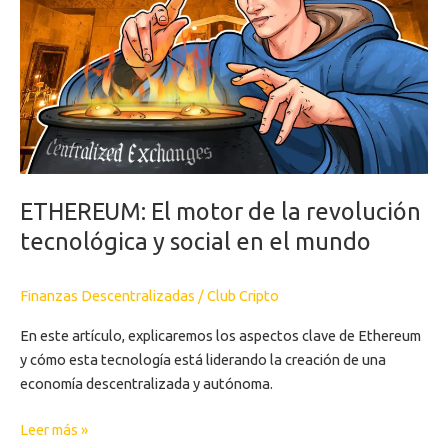
la
revolución
tecnológica
y
social
en
el
mundo
ETHEREUM: El motor de la revolución
tecnológica y social en el mundo
Finanzas Descentralizadas
/
Club Cripto
En este artículo, explicaremos los aspectos clave de Ethereum
y cómo esta tecnología está liderando la creación de una
economía descentralizada y autónoma.
Leer más »