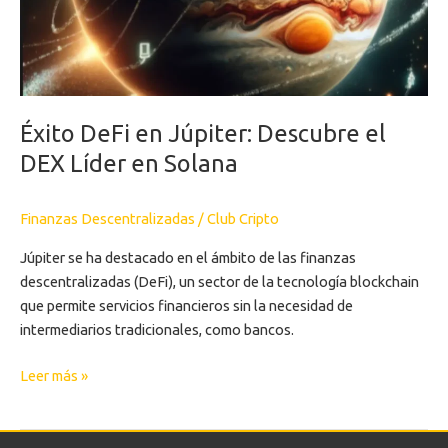
DEX
Líder
en
Solana
Éxito DeFi en Júpiter: Descubre el
DEX Líder en Solana
Finanzas Descentralizadas
/
Club Cripto
Júpiter se ha destacado en el ámbito de las finanzas
descentralizadas (DeFi), un sector de la tecnología blockchain
que permite servicios financieros sin la necesidad de
intermediarios tradicionales, como bancos.
Leer más »