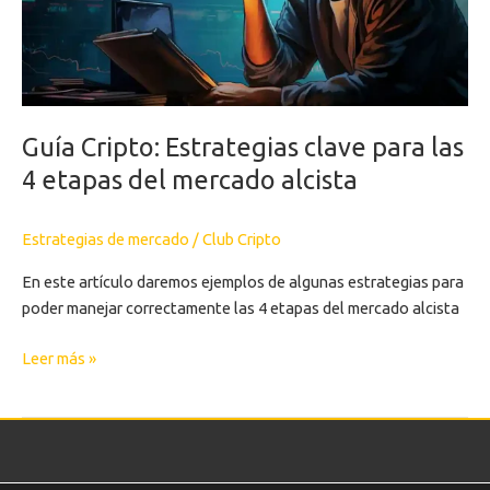
4
etapas
del
mercado
alcista
Guía Cripto: Estrategias clave para las
4 etapas del mercado alcista
Estrategias de mercado
/
Club Cripto
En este artículo daremos ejemplos de algunas estrategias para
poder manejar correctamente las 4 etapas del mercado alcista
Leer más »