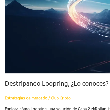
Destripando Loopring, ¿Lo conoces?
Estrategias de mercado
/
Club Cripto
Explora cómo Loopring, una solución de Capa 2 zkRollup, tra