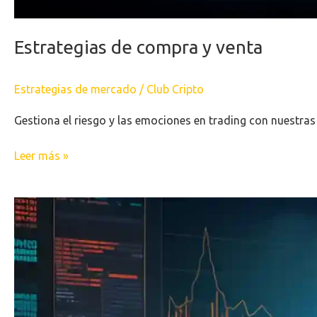
Estrategias de compra y venta
Estrategias de mercado
/
Club Cripto
Gestiona el riesgo y las emociones en trading con nuestras
Leer más »
Guía
Cripto:
Estrategias
clave
para
las
4