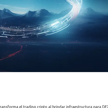
nsforma el trading cripto al brindar infraestructura para DEX